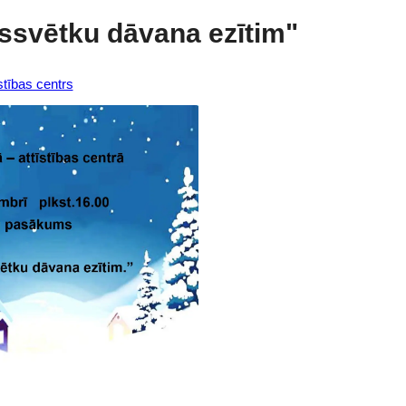
svētku dāvana ezītim"
tības centrs