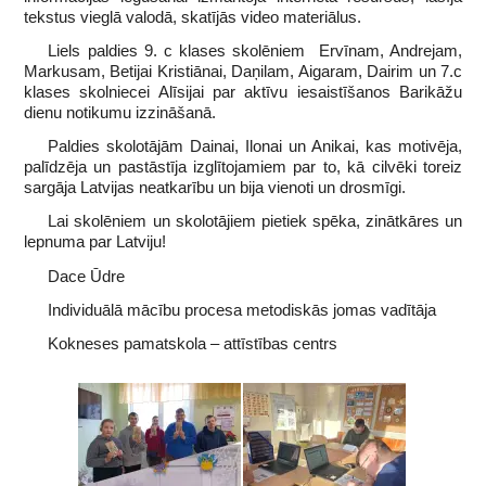
tekstus vieglā valodā, skatījās video materiālus.
Liels paldies 9. c klases skolēniem Ervīnam, Andrejam,
Markusam, Betijai Kristiānai, Daņilam, Aigaram, Dairim un 7.c
klases skolniecei Alīsijai par aktīvu iesaistīšanos Barikāžu
dienu notikumu izzināšanā.
Paldies skolotājām Dainai, Ilonai un Anikai, kas motivēja,
palīdzēja un pastāstīja izglītojamiem par to, kā cilvēki toreiz
sargāja Latvijas neatkarību un bija vienoti un drosmīgi.
Lai skolēniem un skolotājiem pietiek spēka, zinātkāres un
lepnuma par Latviju!
Dace Ūdre
Individuālā mācību procesa metodiskās jomas vadītāja
Kokneses pamatskola – attīstības centrs