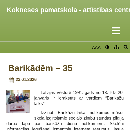
Kokneses pamatskola - attīstības cent
AAA
Barikādēm – 35
23.01.2026
Latvijas vēsturē 1991. gads no 13. līdz 20.
janvāris ir ierakstīts ar vārdiem “Barikāžu
laiks”.
Izzinot Barikāžu laika notikumus mūsu,
skolā izglītojamie sociālo zinību stundās pildīja
darba lapu par barikāžu dienu notikumiem. Skolēni
informācijas iegūšanai izmantoja interneta resursus, lasīja