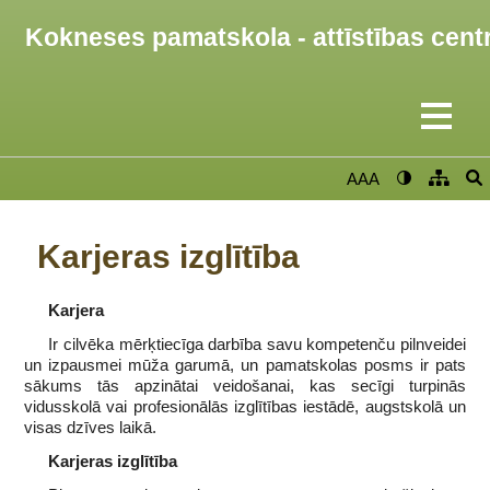
Kokneses pamatskola - attīstības cent
AAA
Karjeras izglītība
Karjera
Ir cilvēka mērķtiecīga darbība savu kompetenču pilnveidei
un izpausmei mūža garumā, un pamatskolas posms ir pats
sākums tās apzinātai veidošanai, kas secīgi turpinās
vidusskolā vai profesionālās izglītības iestādē, augstskolā un
visas dzīves laikā.
Karjeras izglītība