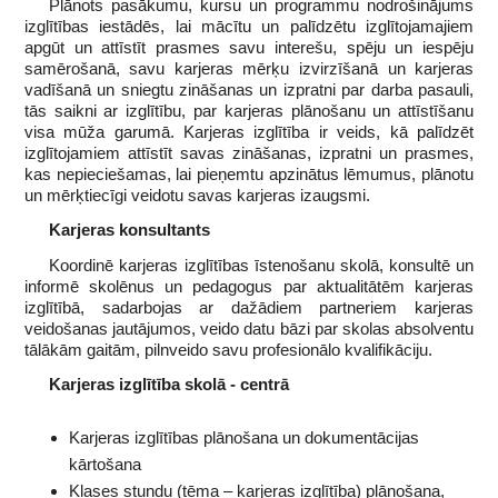
Plānots pasākumu, kursu un programmu nodrošinājums
izglītības iestādēs, lai mācītu un palīdzētu izglītojamajiem
apgūt un attīstīt prasmes savu interešu, spēju un iespēju
samērošanā, savu karjeras mērķu izvirzīšanā un karjeras
vadīšanā un sniegtu zināšanas un izpratni par darba pasauli,
tās saikni ar izglītību, par karjeras plānošanu un attīstīšanu
visa mūža garumā. Karjeras izglītība ir veids, kā palīdzēt
izglītojamiem attīstīt savas zināšanas, izpratni un prasmes,
kas nepieciešamas, lai pieņemtu apzinātus lēmumus, plānotu
un mērķtiecīgi veidotu savas karjeras izaugsmi.
Karjeras konsultants
Koordinē karjeras izglītības īstenošanu skolā, konsultē un
informē skolēnus un pedagogus par aktualitātēm karjeras
izglītībā, sadarbojas ar dažādiem partneriem karjeras
veidošanas jautājumos, veido datu bāzi par skolas absolventu
tālākām gaitām, pilnveido savu profesionālo kvalifikāciju.
Karjeras izglītība skolā - centrā
Karjeras izglītības plānošana un dokumentācijas
kārtošana
Klases stundu (tēma – karjeras izglītība) plānošana,