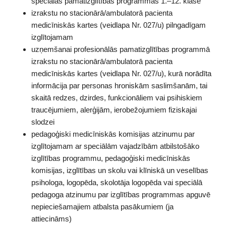
speciālās pamatizglītības programmas 1.–12. klasē
izrakstu no stacionārā/ambulatorā pacienta
medicīniskās kartes (veidlapa Nr. 027/u) pilngadīgam
izglītojamam
uzņemšanai profesionālās pamatizglītības programmā
izrakstu no stacionārā/ambulatorā pacienta
medicīniskās kartes (veidlapa Nr. 027/u), kurā norādīta
informācija par personas hroniskām saslimšanām, tai
skaitā redzes, dzirdes, funkcionāliem vai psihiskiem
traucējumiem, alerģijām, ierobežojumiem fiziskajai
slodzei
pedagoģiski medicīniskās komisijas atzinumu par
izglītojamam ar speciālām vajadzībām atbilstošāko
izglītības programmu, pedagoģiski medicīniskās
komisijas, izglītības un skolu vai klīniskā un veselības
psihologa, logopēda, skolotāja logopēda vai speciālā
pedagoga atzinumu par izglītības programmas apguvē
nepieciešamajiem atbalsta pasākumiem (ja
attiecināms)