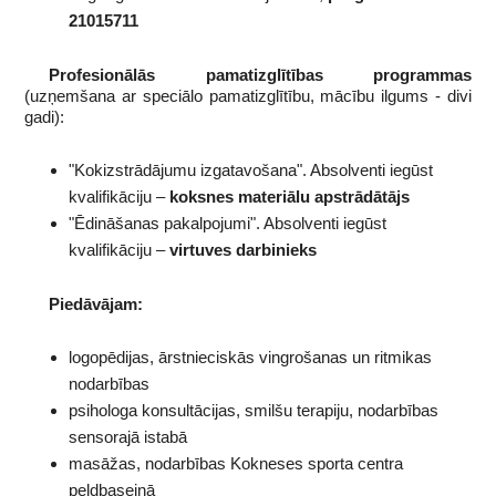
21015711
Profesionālās pamatizglītības programmas
(uzņemšana ar speciālo pamatizglītību, mācību ilgums - divi
gadi):
"Kokizstrādājumu izgatavošana". Absolventi iegūst
kvalifikāciju –
koksnes materiālu apstrādātājs
"Ēdināšanas pakalpojumi". Absolventi iegūst
kvalifikāciju –
virtuves darbinieks
Piedāvājam:
logopēdijas, ārstnieciskās vingrošanas un ritmikas
nodarbības
psihologa konsultācijas, smilšu terapiju, nodarbības
sensorajā istabā
masāžas, nodarbības Kokneses sporta centra
peldbaseinā