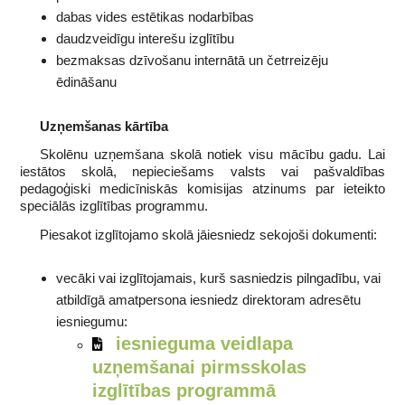
dabas vides estētikas nodarbības
daudzveidīgu interešu izglītību
bezmaksas dzīvošanu internātā un četrreizēju
ēdināšanu
Uzņemšanas kārtība
Skolēnu uzņemšana skolā notiek visu mācību gadu. Lai
iestātos skolā, nepieciešams valsts vai pašvaldības
pedagoģiski medicīniskās komisijas atzinums par ieteikto
speciālās izglītības programmu.
Piesakot izglītojamo skolā jāiesniedz sekojoši dokumenti:
vecāki vai izglītojamais, kurš sasniedzis pilngadību, vai
atbildīgā amatpersona iesniedz direktoram adresētu
iesniegumu:
iesnieguma veidlapa
uzņemšanai pirmsskolas
izglītības programmā