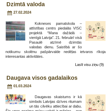
Dzimtā valoda
27.02.2024
Kokneses pamatskola –
attīstības centrs piedalās VISC
projektā “Mana dažādā –
vienīgā Latvija”. 21. februārī visā
Pasaulē atzīmē dzimtās
valodas dienu. Saistībā ar šo
notikumu skolēnu pašpārvalde nedēļas ietvaros rīkoja
interesantas aktivitātes.
Lasīt visu ziņu
(9)
Daugava visos gadalaikos
01.03.2024
Daugavas skaistums ir kā
simbols Latvijas dzīves ritumam
un tās cilvēku attiecībai ar dabu.
Šīs upes nozīme mūsu valstij ir milzīga – gan