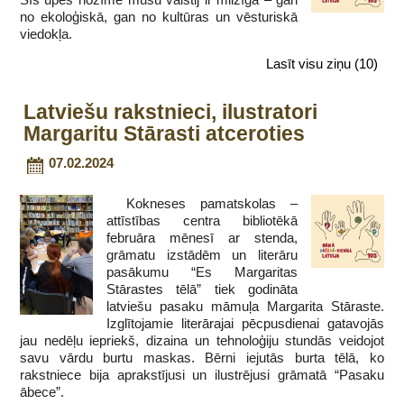
no ekoloģiskā, gan no kultūras un vēsturiskā
viedokļa.
Lasīt visu ziņu
(10)
Latviešu rakstnieci, ilustratori
Margaritu Stārasti atceroties
07.02.2024
Kokneses pamatskolas –
attīstības centra bibliotēkā
februāra mēnesī ar stenda,
grāmatu izstādēm un literāru
pasākumu “Es Margaritas
Stārastes tēlā” tiek godināta
latviešu pasaku māmuļa Margarita Stāraste.
Izglītojamie literārajai pēcpusdienai gatavojās
jau nedēļu iepriekš, dizaina un tehnoloģiju stundās veidojot
savu vārdu burtu maskas. Bērni iejutās burta tēlā, ko
rakstniece bija aprakstījusi un ilustrējusi grāmatā “Pasaku
ābece”.