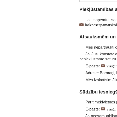
Piekļūstamības a
Lai saņemtu sat
koknesespamatskol
Atsauksmēm un 
Mēs nepārtraukti c
Ja Jūs konstatēj
nepiekļūstamo saturu 
E-pasts:
viss@v
Adrese: Bormaņi, 
Mēs izskatīsim Jūs
Sūdzību iesnieg
Par tīmekļvietnes p
E-pasts:
viss@v
Ja neesam atbilst