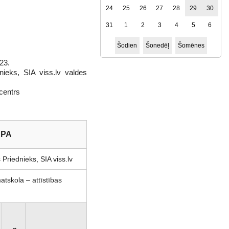
24
25
26
27
28
29
30
31
1
2
3
4
5
6
Šodien
Šonedēļ
Šomēnes
23.
nieks, SIA viss.lv valdes
centrs
APA
 Priednieks, SIA viss.lv
tskola – attīstības