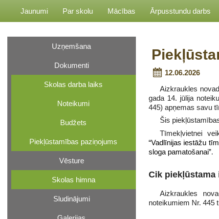
Jaunumi
Par skolu
Mācības
Ārpusstundu darbs
Uzņemšana
Piekļūst
Dokumenti
12.06.2026
Skolas darba laiks
Aizkraukles novad
gada 14. jūlija note
Noteikumi
445) apņemas savu tīm
Šis piekļūstamības
Budžets
Tīmekļvietnei ve
Piekļūstamības paziņojums
“Vadlīnijas iestāžu t
sloga pamatošanai”
.
Vēsture
Cik piekļūstama i
Skolas himna
Aizkraukles nova
Sludinājumi
noteikumiem Nr. 445 
Galerijas