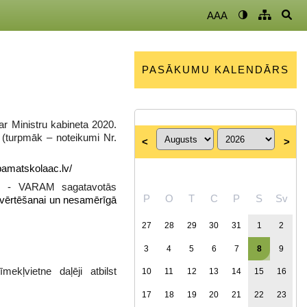
AAA
PASĀKUMU KALENDĀRS
r Ministru kabineta 2020.
(turpmāk – noteikumi Nr.
<
>
amatskolaac.lv/
ode - VARAM sagatavotās
P
O
T
C
P
S
Sv
izvērtēšanai un nesamērīgā
27
28
29
30
31
1
2
3
4
5
6
7
8
9
kļvietne daļēji atbilst
10
11
12
13
14
15
16
17
18
19
20
21
22
23