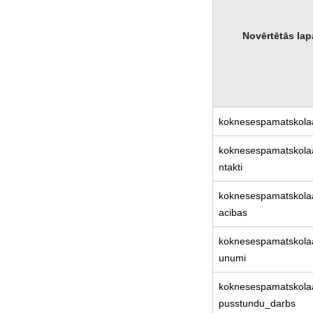
Novērtētās lap
koknesespamatskolaa
koknesespamatskolaa
ntakti
koknesespamatskola
acibas
koknesespamatskolaa
unumi
koknesespamatskolaa
pusstundu_darbs