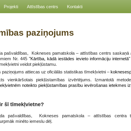
Projekti
Attīstības centrs
Kontakti
amības paziņojums
a pašvaldības, Kokneses pamatskola – attīstības centrs saskaņā a
ikumiem Nr. 445
"Kārtība, kādā iestādes ievieto informāciju internetā"
ekļvietni veidot piekļūstamu.
 paziņojums attiecas uz oficiālās statistikas tīmekļvietni –
koknesesp
ikts vienkāršotais piekļūstamības izvērtējums. Izmantotā met
īmekļvietnēm noteikto piekļūstamības prasību ievērošanas ietekmes 
r šī tīmekļvietne?
da pašvaldības, Kokneses pamatskola – attīstības centra tīme
turpmāk minēto iemeslu dēļ.