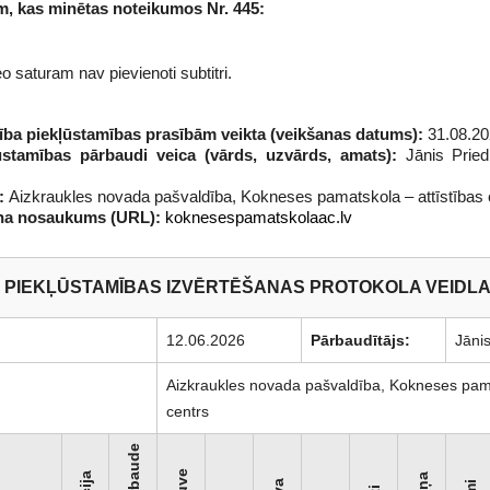
m, kas minētas noteikumos Nr. 445:
 saturam nav pievienoti subtitri.
tība piekļūstamības prasībām veikta (veikšanas datums):
31.08.20
ūstamības pārbaudi veica (vārds, uzvārds, amats):
Jānis Pried
s:
Aizkraukles novada pašvaldība, Kokneses pamatskola – attīstības 
na nosaukums (URL):
koknesespamatskolaac.lv
PIEKĻŪSTAMĪBAS IZVĒRTĒŠANAS PROTOKOLA VEIDL
12.06.2026
Pārbaudītājs:
Jānis
Aizkraukles novada pašvaldība, Kokneses pama
centrs