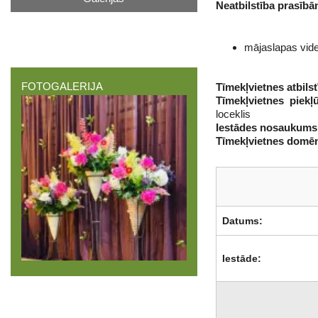
Neatbilstība prasībā
mājaslapas video
FOTOGALERIJA
Tīmekļvietnes atbils
Tīmekļvietnes piekļ
loceklis
Iestādes nosaukum
Tīmekļvietnes domē
Datums:
Iestāde: