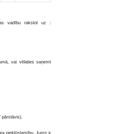
as vadību rakstot uz :
umā, vai vēlaties saņemt
 pārstāvis).
ura piekļūstamību, Jums ir