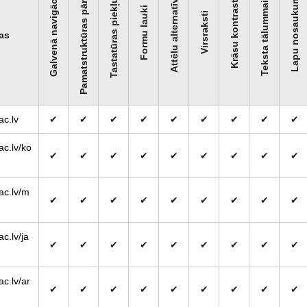
Pamatstruktūras pārbaude
Tastatūras piekļuve
Galvenā navigācija
Teksta tālummaiņa
Attēlu alternatīva
Lapu nosaukumi
Krāsu kontrasti
Formu lauki
Virsraksti
as
c.lv
✔
✔
✔
✔
✔
✔
✔
✔
✔
c.lv/ko
✔
✔
✔
✔
✔
✔
✔
✔
✔
ac.lv/m
✔
✔
✔
✔
✔
✔
✔
✔
✔
c.lv/ja
✔
✔
✔
✔
✔
✔
✔
✔
✔
c.lv/ar
✔
✔
✔
✔
✔
✔
✔
✔
✔