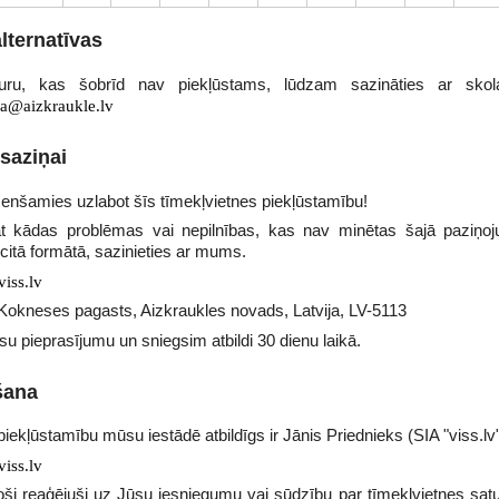
lternatīvas
uru, kas šobrīd nav piekļūstams, lūdzam sazināties ar skol
a@aizkraukle.lv
saziņai
enšamies uzlabot šīs tīmekļvietnes piekļūstamību!
at kādas problēmas vai nepilnības, kas nav minētas šajā paziņoj
citā formātā, sazinieties ar mums.
iss.lv
Kokneses pagasts, Aizkraukles novads, Latvija, LV-5113
u pieprasījumu un sniegsim atbildi 30 dienu laikā.
šana
iekļūstamību mūsu iestādē atbildīgs ir Jānis Priednieks (SIA "viss.lv"
iss.lv
oši reaģējuši uz Jūsu iesniegumu vai sūdzību par tīmekļvietnes sat