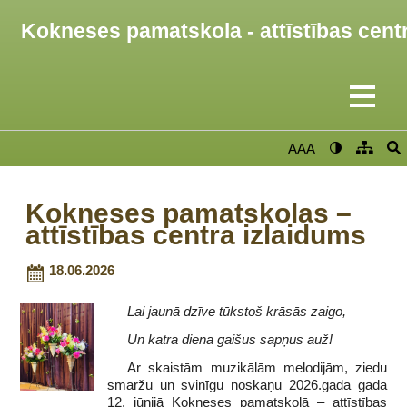
Kokneses pamatskola - attīstības cent
AAA
Kokneses pamatskolas –
attīstības centra izlaidums
18.06.2026
Lai jaunā dzīve tūkstoš krāsās zaigo,
Un katra diena gaišus sapņus auž!
Ar skaistām muzikālām melodijām, ziedu
smaržu un svinīgu noskaņu 2026.gada gada
12. jūnijā Kokneses pamatskolā – attīstības