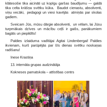
klātesošie tika aicināti uz kopīgu garšas baudījumu — galdā
tika celta krāšņa svētku kūka. Baudot cienastu, absolventi,
viņu vecāki, pedagogi un viesi kavējās atmiņās par skolas
gadiem.
Sveicam Jūs, mūsu dārgie absolventi, un vēlam, lai Jūsu
turpmākais dzīves un mācību ceļš ir gaišs, panākumiem
bagāts un piepildīts!
Paldies izlaiduma vadītājai Agitai Lindenbergai! Paldies
ikvienam, kurš parūpējās par šīs dienas svētku noskaņas
radīšanu!
Inese Krastiņa
13. internāta grupas audzinātāja
Kokneses pamatskola – attīstības centrs