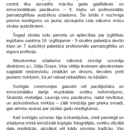
centrā tika aizvadīts mācību gada gaidītākais un
emocionālākais pasākums – 9. klašu un profesionālās
pamatizglītības audzēkņu izlaidums. Šis brīdis ir nozīmīga
posma noslēgums un jauna, aizraujoša ceļa sākums mūsu
skolas audzēkņiem.
Šogad skolas solu pameta un apliecības par izglītības
iegūšanu saņēma 16 izglītojamie - 9 skolēni pabeidza devīto
klasi un 7 audzēkņi pabeidza profesionālo pamatizglītību un
ieguva profesiju.
Absolventus izlaiduma sākumā sirsnīgi uzrunāja
direktores p.i. Jūlija Grase. Viņa vēlēja ikvienam absolventam
saglabāt nedziestošu zinātkāri un drosmi, tiecoties pretī
jauniem mērķiem, kā arī nekad nebaidīties no kļūdām.
Svinīgās ceremonijas gaisotni vēl pacilājošāku un
emocionālāku darīja muzikālais svētku noformējums.
Skaistās melodijas caurvija visu pasākumu, radot neviltotus
un aizkustinošus mirkļus – zālē mirdzēja gan prieka smaidi,
gan atmiņu asaras par skolas gadu noslēgšanos.
Kad svinīgās uzrunas bija izskanējušas, ziedi pasniegti un
izlaiduma mirkļi iemūžināti kopīgās fotogrāfijās, svētku oficiālā
daļa noslēdzās, aizsākot vēl kādu sirsnīgu tradīciju. Visi