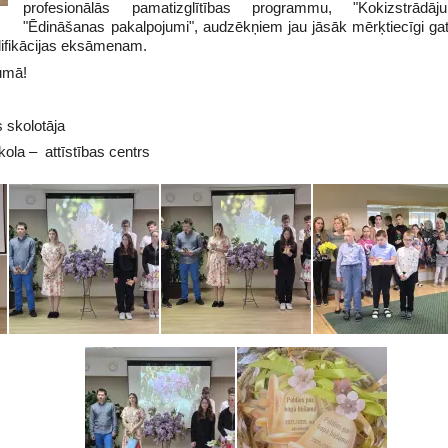
profesionālās pamatizglītības programmu, "Kokizstrād
"Ēdināšanas pakalpojumi", audzēkņiem jau jāsāk mērķtiecīgi ga
ifikācijas eksāmenam.
umā!
s skolotāja
la – attīstības centrs