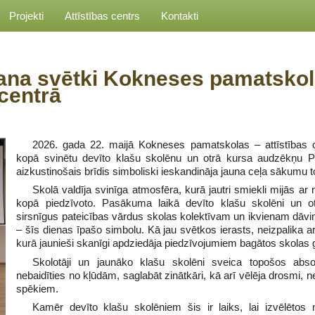
Projekti
Attīstības centrs
Kontakti
ana svētki Kokneses pamatskol
 centrā
2026. gada 22. maijā Kokneses pamatskolas – attīstības c
kopā svinētu devīto klašu skolēnu un otrā kursa audzēkņu 
aizkustinošais brīdis simboliski ieskandināja jauna ceļa sākumu 
Skolā valdīja svinīga atmosfēra, kurā jautri smiekli mijās a
kopā piedzīvoto. Pasākuma laikā devīto klašu skolēni un o
sirsnīgus pateicības vārdus skolas kolektīvam un ikvienam dāvi
– šīs dienas īpašo simbolu. Kā jau svētkos ierasts, neizpalika 
kurā jaunieši skanīgi apdziedāja piedzīvojumiem bagātos skolas
Skolotāji un jaunāko klašu skolēni sveica topošos abso
nebaidīties no kļūdām, saglabāt zinātkāri, kā arī vēlēja drosmi, n
spēkiem.
Kamēr devīto klašu skolēniem šis ir laiks, lai izvēlētos