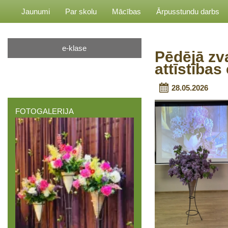
Jaunumi
Par skolu
Mācības
Ārpusstundu darbs
e-klase
Pēdējā zv
attīstības
28.05.2026
FOTOGALERIJA