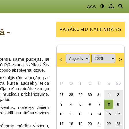
AAA
PASĀKUMU KALENDĀRS
ā -
entra saime pulcējās, lai
<
>
Pēdējā zvana svētkus Šis
topošo absolventu dzīvē.
r nostalģiskām atmiņām par
trā kursa audzēkņi teica
P
O
T
C
P
S
Sv
nāja pašu darinātu zvaniņu
arī muzikāls priekšnesums,
27
28
29
30
31
1
2
 gadus.
3
4
5
6
7
8
9
lventus, novēlēja viņiem
eatlaidību un ticību saviem
10
11
12
13
14
15
16
17
18
19
20
21
22
23
 nākamo mācību virzienu,