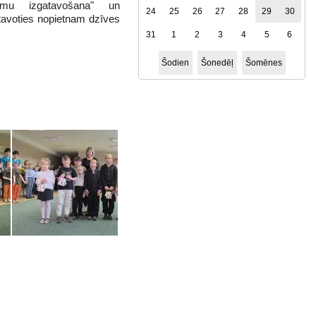
ājumu izgatavošana" un
24
25
26
27
28
29
30
tavoties nopietnam dzīves
31
1
2
3
4
5
6
Šodien
Šonedēļ
Šomēnes