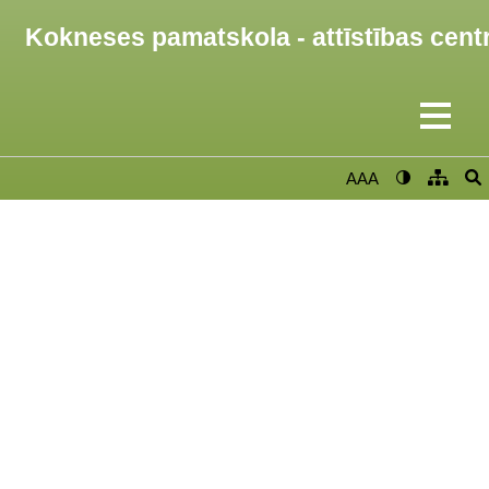
Kokneses pamatskola - attīstības cent
AAA