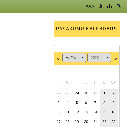
AAA
PASĀKUMU KALENDĀRS
<
>
P
O
T
C
P
S
Sv
27
28
29
30
31
1
2
3
4
5
6
7
8
9
10
11
12
13
14
15
16
17
18
19
20
21
22
23