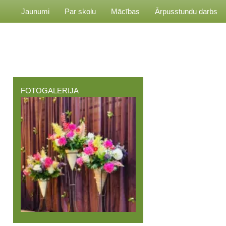
Jaunumi
Par skolu
Mācības
Ārpusstundu darbs
FOTOGALERIJA