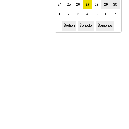
24
25
26
27
28
29
30
1
2
3
4
5
6
7
Šodien
Šonedēļ
Šomēnes