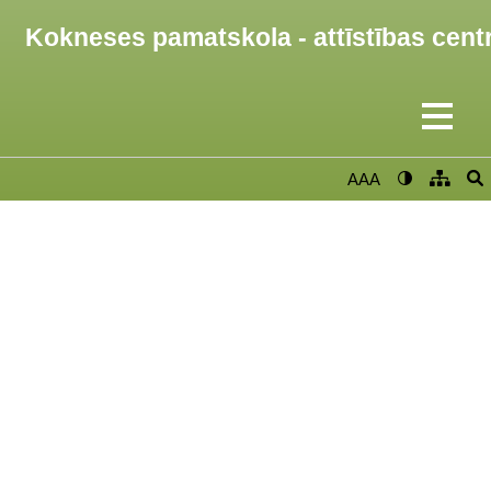
Kokneses pamatskola - attīstības cent
AAA