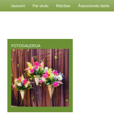
Jaunumi
Par skolu
Mācības
Ārpusstundu darbs
FOTOGALERIJA