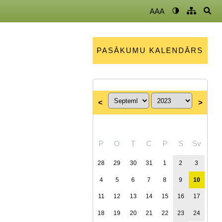
AAA
PASĀKUMU KALENDĀRS
<
>
P
O
T
C
P
S
Sv
28
29
30
31
1
2
3
4
5
6
7
8
9
10
11
12
13
14
15
16
17
18
19
20
21
22
23
24