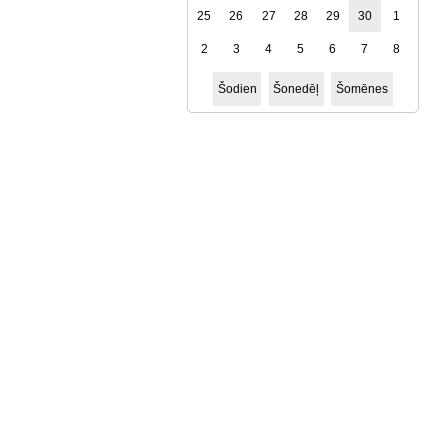
25
26
27
28
29
30
1
2
3
4
5
6
7
8
Šodien
Šonedēļ
Šomēnes