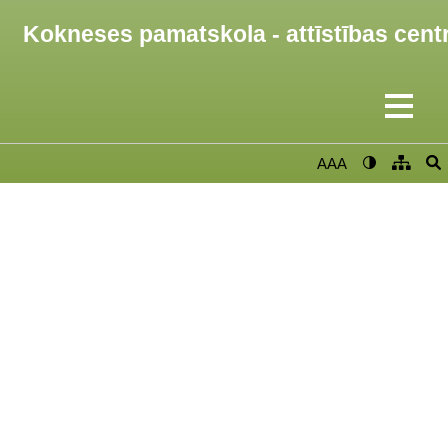
Kokneses pamatskola - attīstības cent
AAA