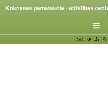
Kokneses pamatskola - attīstības cent
AAA