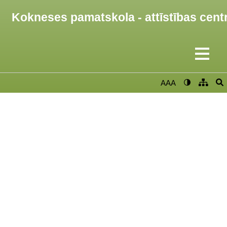
Kokneses pamatskola - attīstības cent
AAA