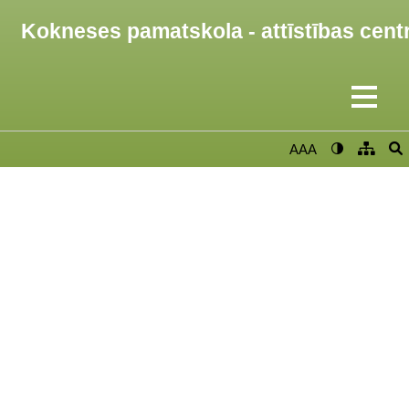
Kokneses pamatskola - attīstības cent
AAA