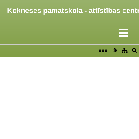
Kokneses pamatskola - attīstības cent
AAA