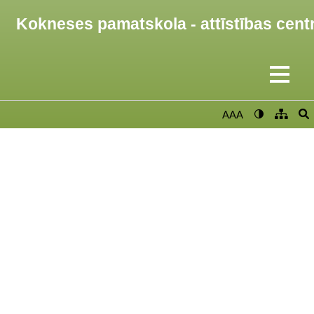
Kokneses pamatskola - attīstības cent
AAA