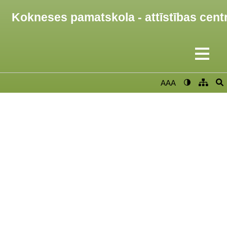
Kokneses pamatskola - attīstības cent
AAA