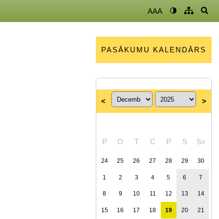
AAA
PASĀKUMU KALENDĀRS
<
>
P
O
T
C
P
S
Sv
24
25
26
27
28
29
30
1
2
3
4
5
6
7
8
9
10
11
12
13
14
15
16
17
18
19
20
21