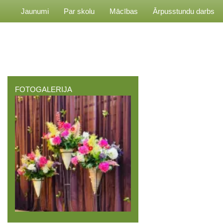
Jaunumi
Par skolu
Mācības
Ārpusstundu darbs
FOTOGALERIJA