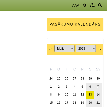
AAA
PASĀKUMU KALENDĀRS
<
>
P
O
T
C
P
S
Sv
24
25
26
27
28
29
30
1
2
3
4
5
6
7
8
9
10
11
12
13
14
15
16
17
18
19
20
21