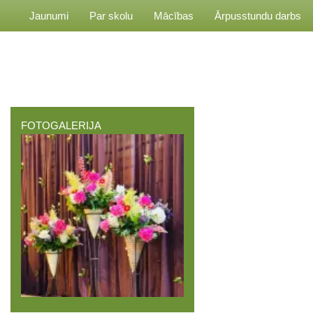
Jaunumi
Par skolu
Mācības
Ārpusstundu darbs
FOTOGALERIJA