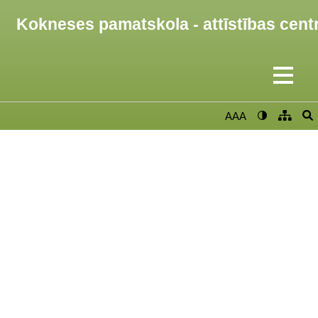
Kokneses pamatskola - attīstības cent
AAA