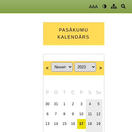
AAA
PASĀKUMU
KALENDĀRS
<
>
P
O
T
C
P
S
Sv
30
31
1
2
3
4
5
6
7
8
9
10
11
12
13
14
15
16
17
18
19