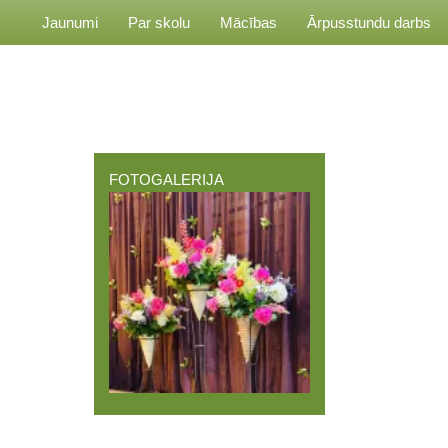
Jaunumi
Par skolu
Mācības
Ārpusstundu darbs
FOTOGALERIJA