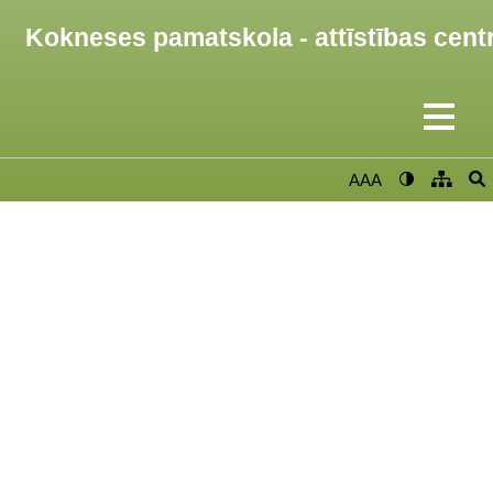
Kokneses pamatskola - attīstības cent
AAA