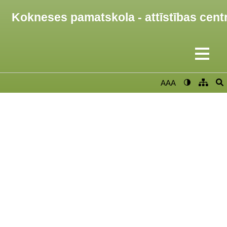
Kokneses pamatskola - attīstības cent
AAA