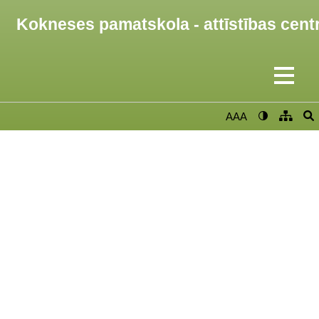
Kokneses pamatskola - attīstības cent
AAA