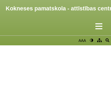
Kokneses pamatskola - attīstības cent
AAA