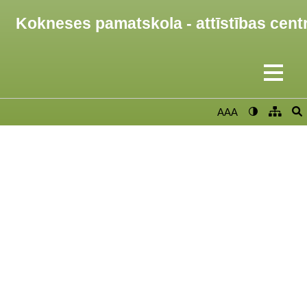
Kokneses pamatskola - attīstības cent
AAA