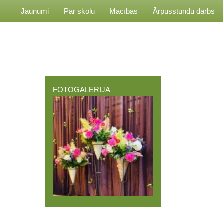
Jaunumi
Par skolu
Mācības
Ārpusstundu darbs
FOTOGALERIJA