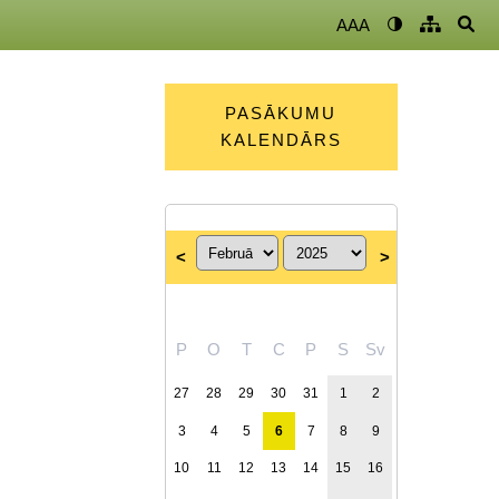
AAA
PASĀKUMU
KALENDĀRS
<
>
P
O
T
C
P
S
Sv
27
28
29
30
31
1
2
3
4
5
6
7
8
9
10
11
12
13
14
15
16