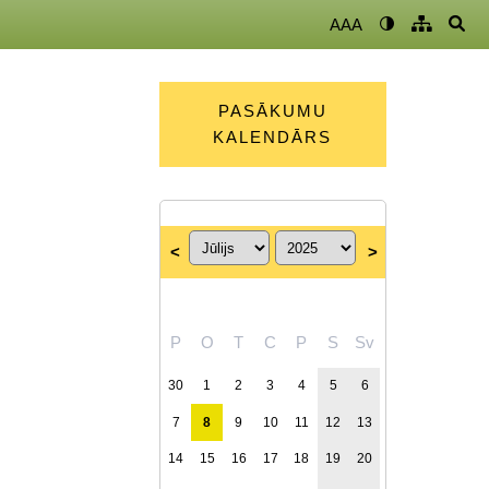
AAA
PASĀKUMU
KALENDĀRS
<
>
P
O
T
C
P
S
Sv
30
1
2
3
4
5
6
7
8
9
10
11
12
13
14
15
16
17
18
19
20