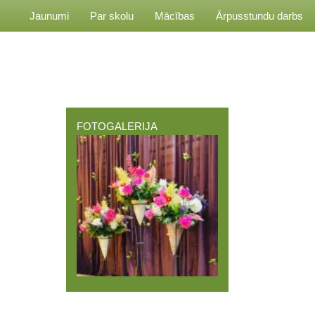
Jaunumi
Par skolu
Mācības
Ārpusstundu darbs
FOTOGALERIJA