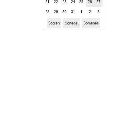
21
22
23
24
25
26
27
28
29
30
31
1
2
3
Šodien
Šonedēļ
Šomēnes