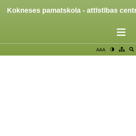
Kokneses pamatskola - attīstības cent
AAA