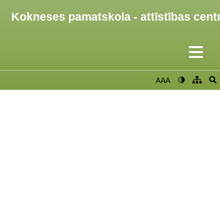
Kokneses pamatskola - attīstības cent
AAA