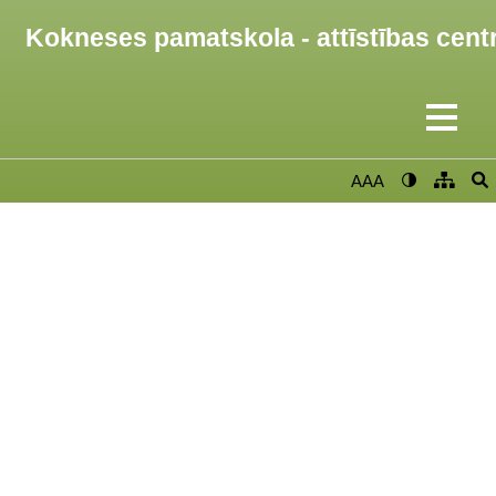
Kokneses pamatskola - attīstības cent
AAA