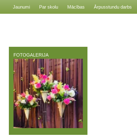
Jaunumi
Par skolu
Mācības
Ārpusstundu darbs
FOTOGALERIJA