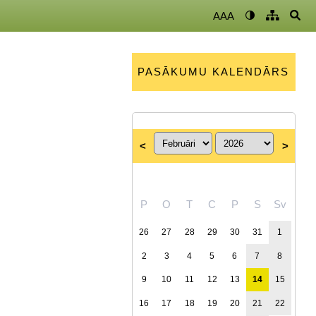
AAA
PASĀKUMU KALENDĀRS
<
>
P
O
T
C
P
S
Sv
26
27
28
29
30
31
1
2
3
4
5
6
7
8
9
10
11
12
13
14
15
16
17
18
19
20
21
22