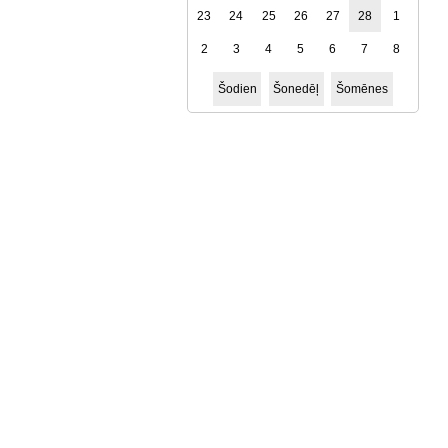
23
24
25
26
27
28
1
2
3
4
5
6
7
8
Šodien
Šonedēļ
Šomēnes