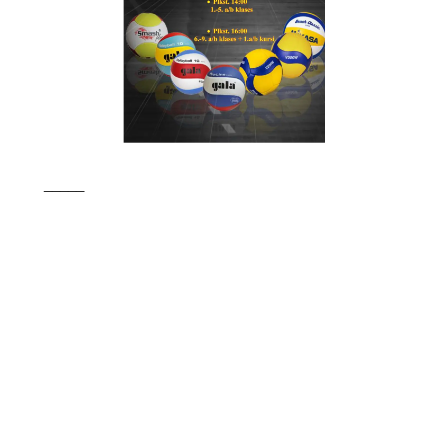
_____