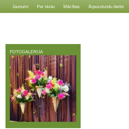
Jaunumi
Par skolu
Mācības
Ārpusstundu darbs
FOTOGALERIJA