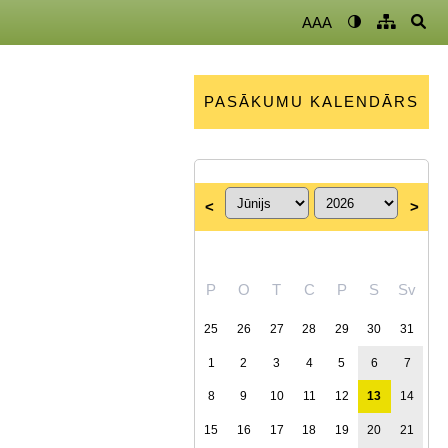
AAA
PASĀKUMU KALENDĀRS
<
>
P
O
T
C
P
S
Sv
25
26
27
28
29
30
31
1
2
3
4
5
6
7
8
9
10
11
12
13
14
15
16
17
18
19
20
21