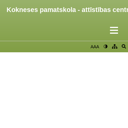
Kokneses pamatskola - attīstības cent
AAA