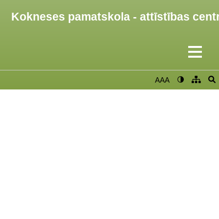
Kokneses pamatskola - attīstības cent
AAA