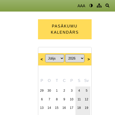
AAA
PASĀKUMU
KALENDĀRS
<
>
P
O
T
C
P
S
Sv
29
30
1
2
3
4
5
6
7
8
9
10
11
12
13
14
15
16
17
18
19