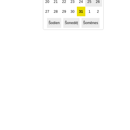
20
21
22
23
24
25
26
27
28
29
30
31
1
2
Šodien
Šonedēļ
Šomēnes