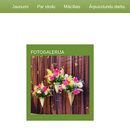
Jaunumi
Par skolu
Mācības
Ārpusstundu darbs
FOTOGALERIJA