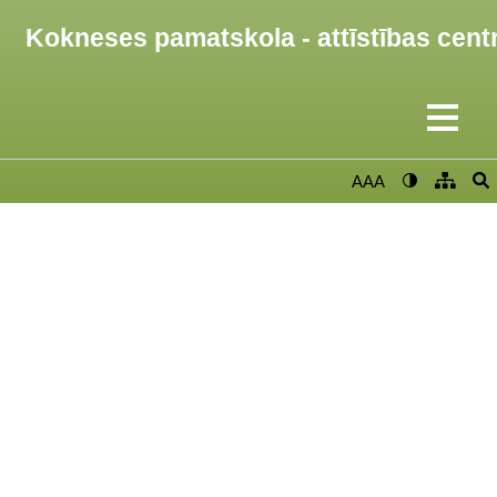
Kokneses pamatskola - attīstības cent
AAA