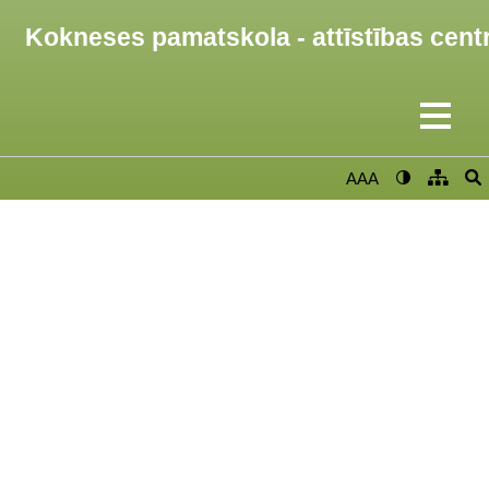
Kokneses pamatskola - attīstības cent
AAA