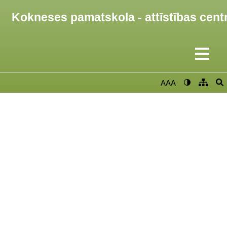
Kokneses pamatskola - attīstības cent
AAA