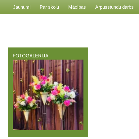
Jaunumi
Par skolu
Mācības
Ārpusstundu darbs
FOTOGALERIJA