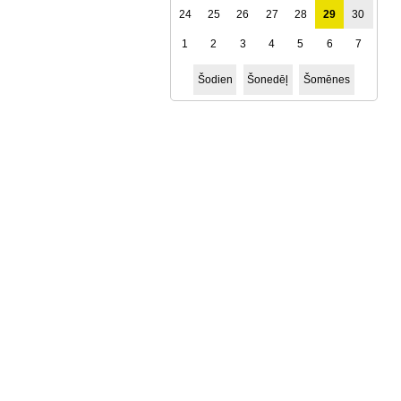
24
25
26
27
28
29
30
1
2
3
4
5
6
7
Šodien
Šonedēļ
Šomēnes