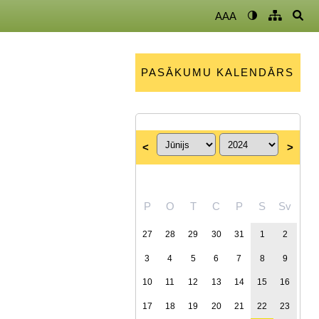
AAA
PASĀKUMU KALENDĀRS
<
>
P
O
T
C
P
S
Sv
27
28
29
30
31
1
2
3
4
5
6
7
8
9
10
11
12
13
14
15
16
17
18
19
20
21
22
23