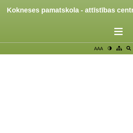
Kokneses pamatskola - attīstības cent
AAA