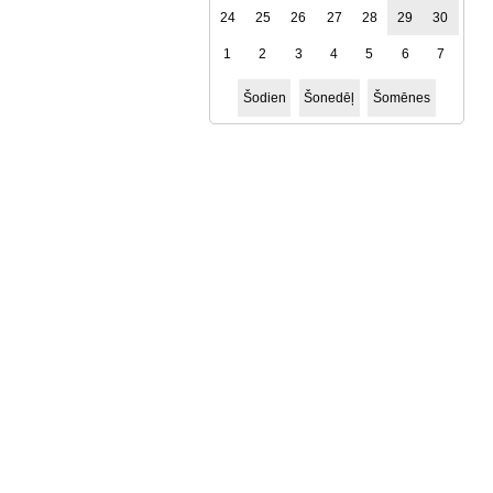
24
25
26
27
28
29
30
1
2
3
4
5
6
7
Šodien
Šonedēļ
Šomēnes