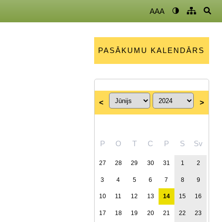
AAA
PASĀKUMU KALENDĀRS
<
>
P
O
T
C
P
S
Sv
27
28
29
30
31
1
2
3
4
5
6
7
8
9
10
11
12
13
14
15
16
17
18
19
20
21
22
23