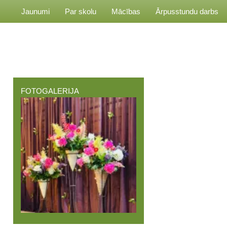
Jaunumi
Par skolu
Mācības
Ārpusstundu darbs
FOTOGALERIJA