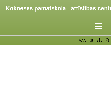
Kokneses pamatskola - attīstības cent
AAA