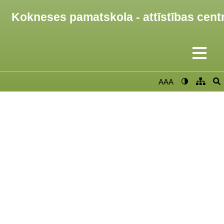
Kokneses pamatskola - attīstības cent
AAA