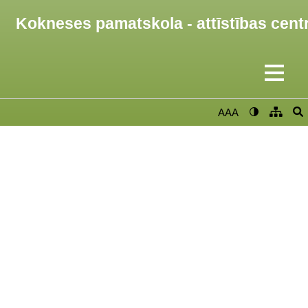
Kokneses pamatskola - attīstības cent
AAA