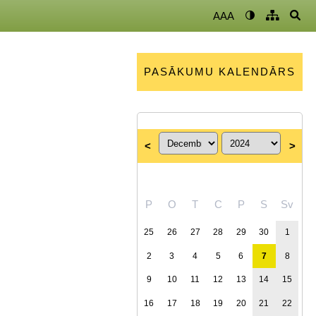
AAA
PASĀKUMU KALENDĀRS
<
>
P
O
T
C
P
S
Sv
25
26
27
28
29
30
1
2
3
4
5
6
7
8
9
10
11
12
13
14
15
16
17
18
19
20
21
22