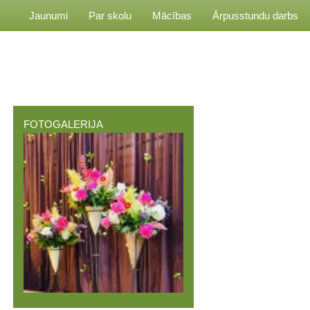
Jaunumi
Par skolu
Mācības
Ārpusstundu darbs
FOTOGALERIJA