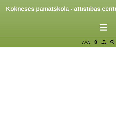
Kokneses pamatskola - attīstības cent
AAA